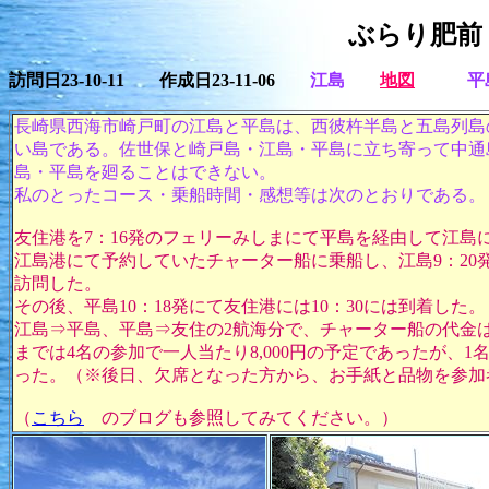
ぶらり肥前
訪問日23-10-11 作成日23-11-06
江島
地図
平
長崎県西海市崎戸町の江島と平島は、西彼杵半島と五島列島
い島である。佐世保と崎戸島・江島・平島に立ち寄って中通
島・平島を廻ることはできない。
私のとった
コース・乗船時間・感想等は次のとおりである。
友住港を7：16発のフェリーみしまにて平島を経由して江島
江島港にて予約していたチャーター船に乗船し、江島9：20
訪問した。
その後、平島10：18発にて友住港には10：30には到着した。
江島⇒平島、平島⇒友住の2航海分で、チャーター船の代金は3
までは4名の参加で一人当たり8,000円の予定であったが、1名が
った。（※後日、欠席となった方から、お手紙と品物を参加
（
こちら
のブログも参照してみてください。）