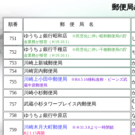
郵便局
順番
郵 便 局 名
ゆうちょ銀行昭和店
※民営化に伴い昭和郵便局の貯
751
金業務が移管（Ｈ19.10.1）
ゆうちょ銀行千種店
※民営化に伴い千種郵便局の貯
752
金業務が移管（Ｈ19.10.1）
753
川崎上新城郵便局
754
川崎宮内郵便局
川崎上小田中郵便局
※R4.5.16移転改称・ビーンズ武
755
蔵中原郵便局
756
川崎小杉郵便局
武蔵小杉タワープレイス内郵便局
757
758
ゆうちょ銀行中原店
川崎木月大町郵便局
※Ｈ31.3.8より一時閉鎖
759
R2.1.15再開