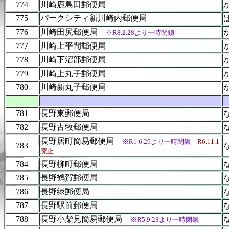
774
川崎鹿島田郵便局
775
パークシティ新川崎内郵便局
776
川崎田尻郵便局
※R8.2.28より一時閉鎖
777
川崎上平間郵便局
778
川崎下沼部郵便局
779
川崎上丸子郵便局
780
川崎新丸子郵便局
781
長野東郵便局
782
長野古牧郵便局
長野居町簡易郵便局
※R1.6.29より一時閉鎖
R6.11.1
783
廃止
784
長野柳町郵便局
785
長野鶴賀郵便局
786
長野緑郵便局
787
長野駅前郵便局
788
長野小柴見簡易郵便局
※R5.9.23より一時閉鎖