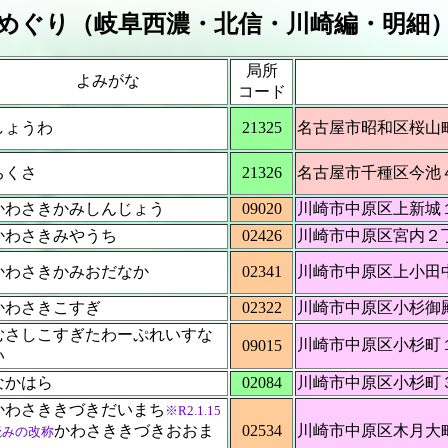
めぐり（岐阜西濃・北信・川崎編・明細）
局所
よみがな
コード
しょうわ
21325
名古屋市昭和区桜山
ちくさ
21326
名古屋市千種区今池
かわさきかみしんじょう
09020
川崎市中原区上新城
かわさきみやうち
02426
川崎市中原区宮内２
かわさきかみおだなか
02341
川崎市中原区上小田
かわさきこすぎ
02322
川崎市中原区小杉御
むさしこすぎたわーぷれいすな
川崎市中原区小杉町
09015
い
なかはら
02084
川崎市中原区小杉町
かわさききづきだいまち
※R2.1.15
かわさききづきおおま
02534
川崎市中原区木月大
読みの改称