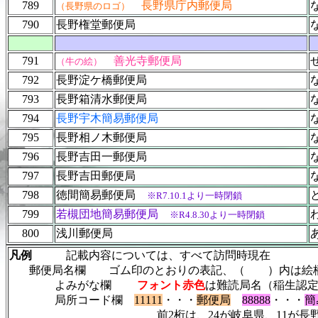
789
長野県庁内郵便局
（長野県のロゴ）
790
長野権堂郵便局
791
善光寺郵便局
（牛の絵）
792
長野淀ケ橋郵便局
793
長野箱清水郵便局
794
長野宇木簡易郵便局
795
長野相ノ木郵便局
796
長野吉田一郵便局
797
長野吉田郵便局
798
徳間簡易郵便局
※R7.10.1より一時閉鎖
799
若槻団地簡易郵便局
※R4.8.30より一時閉鎖
800
浅川郵便局
凡例
記載内容については、すべて訪問時現在
郵便局名欄 ゴム印のとおりの表記、（ ）内は絵柄
よみがな欄
フォント赤色
は難読局名（稲生認
局所コード欄
11111
・・・
郵便局
88888
・・・
簡
前2桁は、24が岐阜県、11が長野県、02・09が神奈