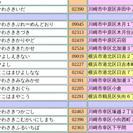
ち
かわさきいだ
02390
川崎市中原区井田中
かわさきぶれーめんどおり
09045
川崎市中原区木月１
かわさききづき
02313
川崎市中原区木月住
かわさきかりやど
02419
川崎市中原区苅宿
かわさききたかせ
02524
川崎市幸区北加瀬３
ひよしえきない
09019
横浜市港北区日吉２
ひよし
02227
横浜市港北区日吉本
よこはまひよしなな
02162
横浜市港北区日吉７
かわさきみなみかせ
02391
川崎市幸区南加瀬３
かわさきおぐら
02205
川崎市幸区小倉
よこはまやこう
02291
横浜市鶴見区矢向６
かわさきつかごし
02463
川崎市幸区塚越２丁
かわさきこむかいにしまち
02396
川崎市幸区小向西町
かわさきふるいちば
02363
川崎市幸区下平間