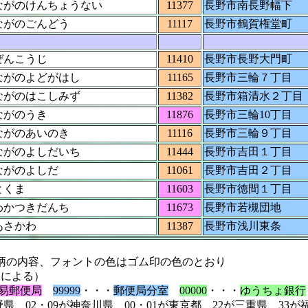
ながのけんちょうない
11377
長野市南長野幅下
ながのごんどう
11117
長野市鶴賀権堂町
ぜんこうじ
11410
長野市長野大門町
ながのよどがはし
11165
長野市三輪７丁目
ながのはこしみず
11382
長野市箱清水２丁目
ながのうき
11876
長野市三輪10丁目
ながのあいのき
11116
長野市三輪９丁目
ながのよしだいち
11444
長野市吉田１丁目
ながのよしだ
11061
長野市吉田２丁目
とくま
11603
長野市徳間１丁目
わかつきだんち
11673
長野市若槻団地
あさかわ
11387
長野市浅川東条
の内容、フォントの色はゴム印の色のとおり
定による）
易郵便局
99999
・・・
郵便局分室
00000
・・・
ゆうちょ銀行
川県、00・01が東京都、22が三重県、33が福井県、