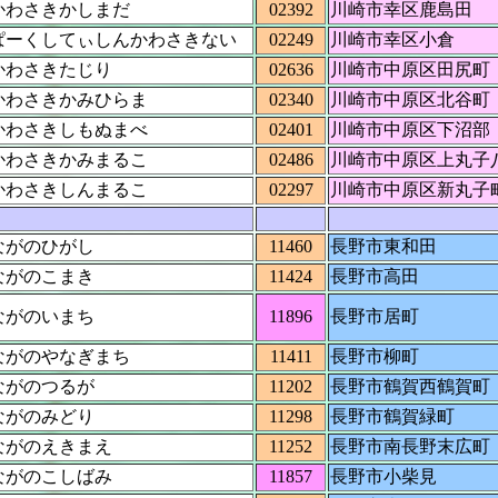
かわさきかしまだ
02392
川崎市幸区鹿島田
ぱーくしてぃしんかわさきない
02249
川崎市幸区小倉
かわさきたじり
02636
川崎市中原区田尻町
かわさきかみひらま
02340
川崎市中原区北谷町
かわさきしもぬまべ
02401
川崎市中原区下沼部
かわさきかみまるこ
02486
川崎市中原区上丸子
かわさきしんまるこ
02297
川崎市中原区新丸子
ながのひがし
11460
長野市東和田
ながのこまき
11424
長野市高田
ながのいまち
11896
長野市居町
ながのやなぎまち
11411
長野市柳町
ながのつるが
11202
長野市鶴賀西鶴賀町
ながのみどり
11298
長野市鶴賀緑町
ながのえきまえ
11252
長野市南長野末広町
ながのこしばみ
11857
長野市小柴見