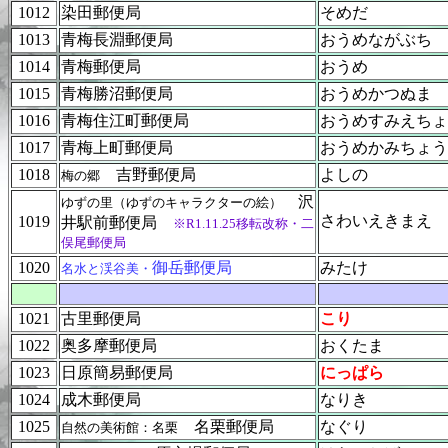
1012
染田郵便局
そめだ
1013
青梅長淵郵便局
おうめながぶち
1014
青梅郵便局
おうめ
1015
青梅勝沼郵便局
おうめかつぬま
1016
青梅住江町郵便局
おうめすみえちょ
1017
青梅上町郵便局
おうめかみちょう
1018
吉野郵便局
よしの
梅の郷
沢
ゆずの里（ゆずのキャラクターの絵）
さわいえきまえ
1019
井駅前郵便局
※R1.11.25移転改称・二
俣尾郵便局
1020
御岳郵便局
みたけ
名水と渓谷美・
1021
古里郵便局
こり
1022
奥多摩郵便局
おくたま
1023
日原簡易郵便局
にっぱら
1024
成木郵便局
なりき
1025
名栗郵便局
なぐり
自然の美術館：名栗