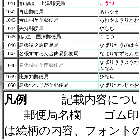
1041
上津郵便局
こうづ
青山高原
1042
青山郵便局
あおやま
1043
青山桐ケ丘郵便局
あおやまきりがお
1044
矢持郵便局
やもち
1045
国津郵便局
くにつ
鮎の里
1046
名張滝之原簡易局
なばりたきのはら
1047
名張すずらん台簡易郵便局
なばりすずらんだ
なばりききょうが
名張桔梗丘南郵便局
1048
みなみ
1049
比奈知郵便局
ひなち
1050
名張つつじが丘郵便局
なばりつつじがお
凡例
記載内容につ
郵便局名欄 ゴム印
は絵柄の内容、フォント