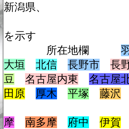
新潟県、
31が石川県
を示す
所在地欄
大垣
北信
長野市
長
豆
名古屋内東
名古屋
田原
厚木
平塚
藤沢
摩
南多摩
府中
伊賀