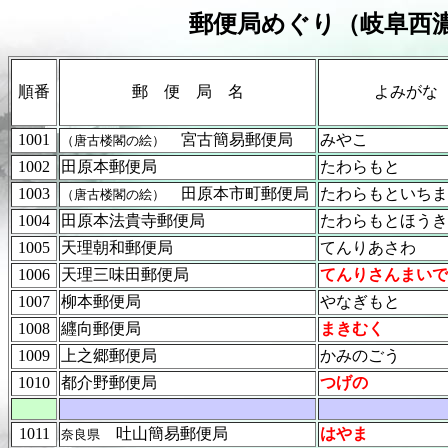
郵便局めぐり（岐阜西濃
順番
郵 便 局 名
よみがな
1001
宮古簡易郵便局
みやこ
（唐古楼閣の絵）
1002
田原本郵便局
たわらもと
1003
田原本市町郵便局
たわらもといちま
（唐古楼閣の絵）
1004
田原本法貴寺郵便局
たわらもとほうき
1005
天理朝和郵便局
てんりあさわ
1006
天理三味田郵便局
てんりさんまいで
1007
柳本郵便局
やなぎもと
1008
纒向郵便局
まきむく
1009
上之郷郵便局
かみのごう
1010
都介野郵便局
つげの
1011
吐山簡易郵便局
はやま
奈良県