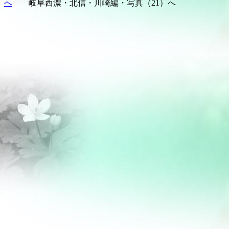
へ
岐阜西濃・北信・川崎編・写真（21）へ