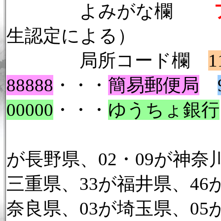
よみがな欄
生認定による）
局所コード欄
1
88888
・・・
簡易郵便局
00000
・・・
ゆうちょ銀行
前2桁は、2
が長野県、02・09が神奈川
三重県、33が福井県、46
奈良県、03が埼玉県、05