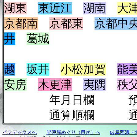
湖東
東近江
湖南
大
京都南
京都東
京都中
井
葛城
越
坂井
小松加賀
能
安房
木更津
夷隅
秩
年月日欄 預入年
通算順欄 通算
インデックスへ
郵便局めぐり（目次）へ
岐阜西濃・