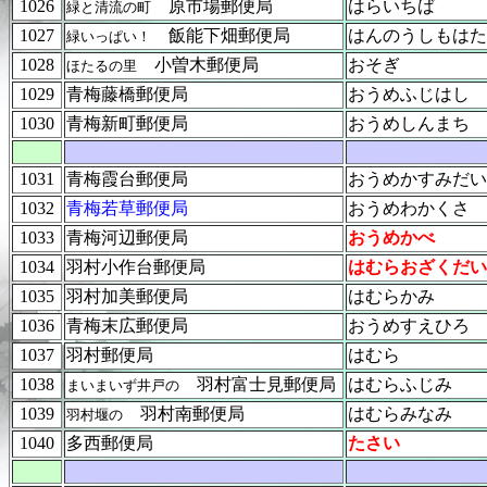
1026
原市場郵便局
はらいちば
緑と清流の町
1027
飯能下畑郵便局
はんのうしもはた
緑いっぱい！
1028
小曽木郵便局
おそぎ
ほたるの里
1029
青梅藤橋郵便局
おうめふじはし
1030
青梅新町郵便局
おうめしんまち
1031
青梅霞台郵便局
おうめかすみだい
1032
青梅若草郵便局
おうめわかくさ
1033
青梅河辺郵便局
おうめかべ
1034
羽村小作台郵便局
はむらおざくだい
1035
羽村加美郵便局
はむらかみ
1036
青梅末広郵便局
おうめすえひろ
1037
羽村郵便局
はむら
1038
羽村富士見郵便局
はむらふじみ
まいまいず井戸の
1039
羽村南郵便局
はむらみなみ
羽村堰の
1040
多西郵便局
たさい