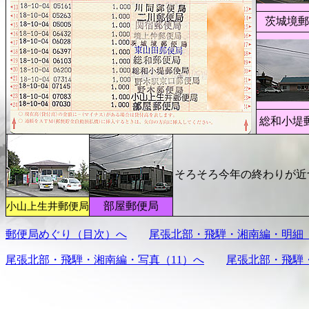
茨城境郵
総和小堤
そろそろ今年の終わりが近
部屋郵便局
小山上生井郵便局
郵便局めぐり（目次）へ
尾張北部・飛騨・湘南編・明細（
尾張北部・飛騨・湘南編・写真（11）へ
尾張北部・飛騨