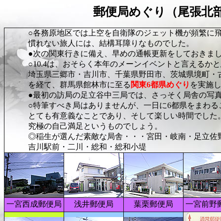
郵便局めぐり（尾張北部
○各務原地区では上空を自衛隊のジェット機が頻繁に飛
慣れない旅人には、結構耳障りなものでした。
●次の関東行きに備え、早めの通帳更新をしておきまし
○10.4は、おそらく本年のメーンイベントと言えるかと
埼玉県三郷市・吉川市、千葉県野田市、茨城県境町・古
を経て、群馬県館林市に至る
関東6都県めぐり
を実施
●最初の訪局の足立谷中三局では、さっそく局舎の写真
○特筆すべき局はありませんが、一日に6都県をまわるこ
とても有意義なことであり、そして楽しい時間でした。
究極の自己満足というものでし
◎稲生が選んだ素敵な局舎・・・宮田・岐南・足立佐野
吉川駅前・二川・総和・総和小堤
一宮西成郵便局
浅井郵便局
葉栗郵便局
一宮前野