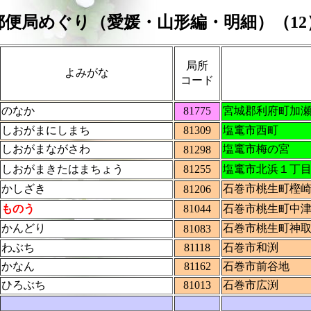
郵便局めぐり（愛媛・山形編・明細）（12
局所
よみがな
コード
のなか
81775
宮城郡利府町加
しおがまにしまち
81309
塩竃市西町
しおがまながさわ
塩竃市梅の宮
81298
しおがまきたはまちょう
81255
塩竃市北浜１丁
かしざき
石巻市桃生町樫
81206
ものう
81044
石巻市桃生町中
かんどり
石巻市桃生町神
81083
わぶち
81118
石巻市和渕
かなん
81162
石巻市前谷地
ひろぶち
81013
石巻市広渕