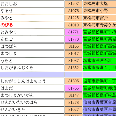
おおしお
81207
東松島市大塩
なるせ
東松島市小野
81076
みやと
81225
東松島市宮
のびる
東松島市野蒜ケ
81019
とみやま
81771
宮城郡松島町手
あたご
宮城郡松島町高
81770
はつばら
81165
宮城郡松島町高
まつしま
宮城郡松島町高
81017
うらと
81087
塩竃市浦戸
しおがまふじくら
塩竃市藤倉１丁
81352
しおがましんはまちょう
81306
塩竃市新浜町１
はまだ
宮城郡利府町赤
81765
まつしまかいがん
81147
宮城郡松島町松
せんだいだいのはら
仙台市青葉区台
81278
せんだいきた
81027
仙台市青葉区台