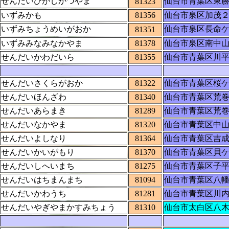
せんだいひがしかつやま
仙台市青葉区東
81323
いずみかも
81356
仙台市泉区加茂
いずみちょうめいがおか
仙台市泉区長命
81351
いずみみなみなかやま
81378
仙台市泉区南中
せんだいかわだいら
81355
仙台市青葉区川
せんだいさくらがおか
81322
仙台市青葉区桜
せんだいほんざわ
81340
仙台市青葉区荒
せんだいあらまき
81289
仙台市青葉区荒
せんだいなかやま
81320
仙台市青葉区中
せんだいよしなり
81364
仙台市青葉区吉
せんだいかいがもり
81370
仙台市青葉区貝
せんだいしへいまち
81275
仙台市青葉区子
せんだいはちまんまち
81094
仙台市青葉区八
せんだいかわうち
81281
仙台市青葉区川
せんだいやぎやまかすみちょう
81310
仙台市太白区八