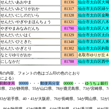
せんだいあおやま
81336
仙台市太白区大
せんだいみどりがおか
81317
仙台市太白区緑
せんだいにしのだいら
81328
仙台市太白区金
せんだいやぎやまほんちょう
81321
仙台市太白区八
やぎやまみなみだんち
81790
仙台市太白区八
せんだいたいはく
81329
仙台市太白区太
せんだいひときた
仙台市太白区人
81348
せんだいかぎとり
81302
仙台市太白区鈎
なとりゆりがおか
81385
名取市ゆりが丘
にしなかだ
81788
仙台市太白区西
の内容、フォントの色はゴム印の色のとおり
定による）
易郵便局
99999
・・・
郵便局分室
00000
・・・
ゆうちょ銀行
5が山口県、78が鹿児島県、73が宮崎県、74が福岡県
41が大阪府、76が長崎県、54が岡山県、52が鳥取県、
が徳島県、64が高知県、63が香川県、46が滋賀県、44