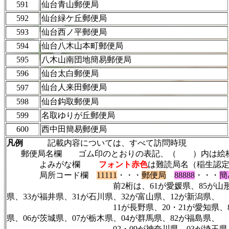
591
仙台青山郵便局
592
仙台緑ケ丘郵便局
593
仙台西ノ平郵便局
594
仙台八木山本町郵便局
595
八木山南団地簡易郵便局
596
仙台太白郵便局
仙台人来田郵便局
597
598
仙台鈎取郵便局
599
名取ゆりが丘郵便局
600
西中田簡易郵便局
凡例
記載内容については、すべて訪問時現
郵便局名欄 ゴム印のとおりの表記、（ ）内は絵柄
よみがな欄
フォント赤色
は難読局名（稲生認
局所コード欄
11111
・・・
郵便局
88888
・・・
簡
前2桁は、61が愛媛県、85が山形県、23が静岡県、5
県、33が福井県、31が石川県、32が富山県、12が新潟県、
11が長野県、20・21が愛知県、83が岩手県、40・
県、06が茨城県、07が栃木県、04が群馬県、82が福島県、
02・09が神奈川県、03が埼玉県、86が秋田県、62