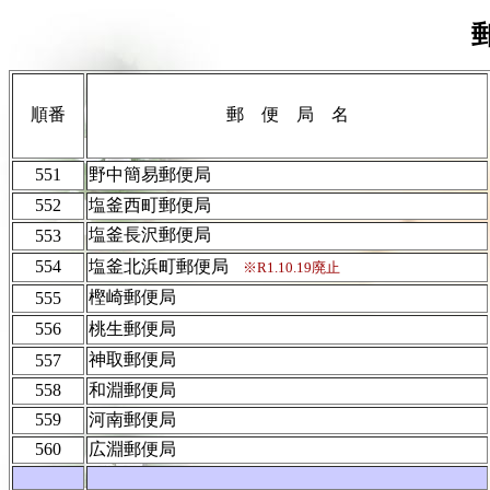
順番
郵 便 局 名
551
野中簡易郵便局
552
塩釜西町郵便局
塩釜長沢郵便局
553
554
塩釜北浜町郵便局
※R1.10.19廃止
樫崎郵便局
555
556
桃生郵便局
神取郵便局
557
558
和淵郵便局
559
河南郵便局
560
広淵郵便局