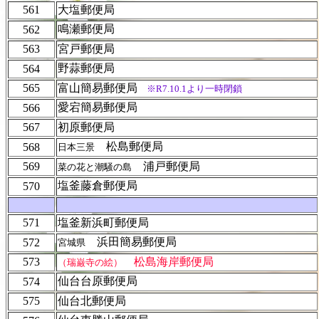
561
大塩郵便局
鳴瀬郵便局
562
563
宮戸郵便局
野蒜郵便局
564
565
富山簡易郵便局
※R7.10.1より一時閉鎖
愛宕簡易郵便局
566
567
初原郵便局
松島郵便局
568
日本三景
569
浦戸郵便局
菜の花と潮騒の島
塩釜藤倉郵便局
570
571
塩釜新浜町郵便局
浜田簡易郵便局
572
宮城県
573
松島海岸郵便局
（瑞巌寺の絵）
仙台台原郵便局
574
575
仙台北郵便局