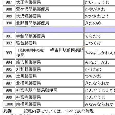
987
大正寺郵便局
だいしょうじ
988
萱ケ沢簡易郵便局
かやがさわ
989
大沢郷郵便局
おおさわごう
990
北野目簡易郵便局
きたのめ
991
寺館簡易郵便局
てらだて
992
強首郵便局
こわくび
峰吉川駅前簡易郵
（蒸気機関車の絵）
みねよしかわえ
993
便局
994
峰吉川郵便局
みねよしかわ
995
刈和野郵便局
かりわの
996
土川郵便局
つちかわ
北楢岡郵便局
きたならおか
997
998
神宮寺駅向簡易郵便局
じんぐうじえき
999
神宮寺郵便局
じんぐうじ
1000
南楢岡郵便局
みなみならおか
凡例
記載内容については、すべて訪問時現