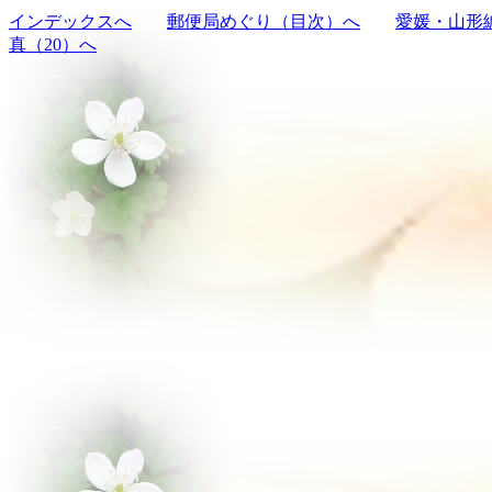
インデックスへ
郵便局めぐり（目次）へ
愛媛・山形
真（20）へ