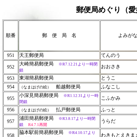
郵便局めぐり（愛
順番
郵 便 局 名
よみが
951
天王郵便局
てんのう
大崎簡易郵便局
※R7.12.21より一時閉
おおさき
952
鎖
東湖簡易郵便局
とうこ
953
954
船越郵便局
ふなこし
（なまはげの絵）
小深見簡易郵便局
※R1.12.31より一時
こふかみ
955
閉鎖
956
払戸郵便局
ふっと
（なまはげの絵）
浦田簡易郵便局
※R3.8.17より一時閉
うらだ
957
鎖
R4.7.1再開
脇本駅前簡易郵便局
※R4.10.17より
わきもとえきま
958