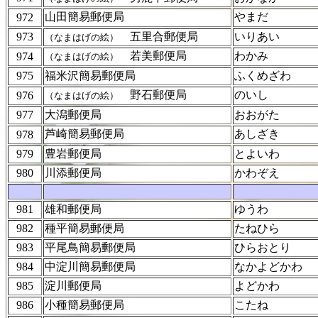
山田簡易郵便局
やまだ
972
973
五里合郵便局
いりあい
（なまはげの絵）
若美郵便局
わかみ
974
（なまはげの絵）
975
福米沢簡易郵便局
ふくめざわ
野石郵便局
のいし
976
（なまはげの絵）
977
大潟郵便局
おおがた
芦崎簡易郵便局
あしざき
978
979
豊岩郵便局
とよいわ
980
川添郵便局
かわぞえ
981
雄和郵便局
ゆうわ
982
種平簡易郵便局
たねひら
983
平尾鳥簡易郵便局
ひらおとり
984
中淀川簡易郵便局
なかよどかわ
985
淀川郵便局
よどかわ
986
小種簡易郵便局
こたね