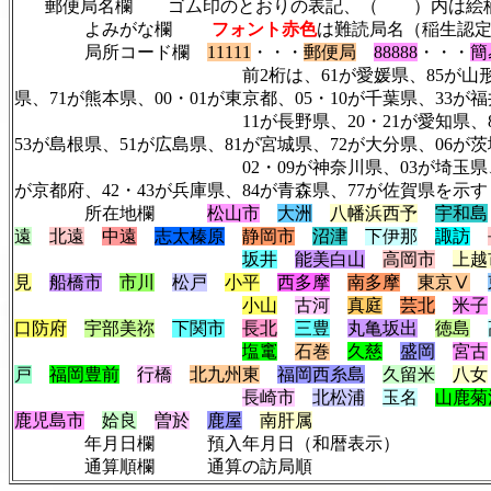
郵便局名欄 ゴム印のとおりの表記、（ ）内は絵柄
よみがな欄
フォント赤色
は難読局名（稲生認
局所コード欄
11111
・・・
郵便局
88888
・・・
簡
前2桁は、61が愛媛県、85が山形県、23が静岡
県、71が熊本県、00・01が東京都、05・10が千葉県、33が
11が長野県、20・21が愛知県、83が岩手県、4
53が島根県、51が広島県、81が宮城県、72が大分県、06が
02・09が神奈川県、03が埼玉県、86が秋田県、
が京都府、42・43が兵庫県、84が青森県、77が佐賀県を示す
所在地欄
松山市
大洲
八幡浜西予
宇和島
遠
北遠
中遠
志太榛原
静岡市
沼津
下伊那
諏訪
坂井
能美白山
高岡市
上越
見
船橋市
市川
松戸
小平
西多摩
南多摩
東京Ⅴ
小山
古河
真庭
芸北
米子
口防府
宇部美祢
下関市
長北
三豊
丸亀坂出
徳島
塩竃
石巻
久慈
盛岡
宮古
戸
福岡豊前
行橋
北九州東
福岡西糸島
久留米
八女
長崎市
北松浦
玉名
山鹿菊
鹿児島市
姶良
曽於
鹿屋
南肝属
年月日欄 預入年月日（和暦表示）
通算順欄 通算の訪局順