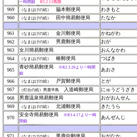
一時閉鎖
R5.2.13再開
969
脇本郵便局
わきもと
（なまはげの絵）
960
田中簡易郵便局
たなか
（なまはげの絵）
961
金川郵便局
かねがわ
（なまはげの絵）
男鹿郵便局
おが
962
（なまはげの絵）
963
女川簡易郵便局
おんなかわ
椿郵便局
つばき
964
（なまはげの絵）
青砂簡易郵便局
※R2.3.20より一時閉
あおさ
965
鎖
戸賀郵便局
とが
966
（なまはげの絵）
967
入道崎郵便局
にゅうどうざき
（灯台の絵）男鹿半島
男鹿温泉簡易郵便局
おがおんせん
968
969
北浦郵便局
きたうら
（なまはげの絵）
安全寺簡易郵便局
※R3.4.17より一時
あんぜんじ
970
閉鎖
971
男鹿中郵便局
おがなか
（なまはげの絵）