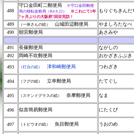
守口金田町二郵便局
※守口金田郵便
488
もりぐちきんだ
局の移転改称局（R4.8.22）
※これにて1年
7ヶ月ぶりの大阪府7回目完訪！
489
山城田辺郵便局
やましろたなべ
（一休さんの絵）
490
朝宮郵便局
あさみや
491
長篠郵便局
ながしの
492
岡崎不吹郵便局
おかざきふぶき
津和崎郵便局
つわざき
493
（灯台の絵）
立串郵便局
たてぐし
494
（フグの絵）
奈摩郵便局
なま
495
（ステンドグラスの絵）
似首簡易郵便局
にたくび
496
魚目郵便局
うおのめ
497
（トビウオの絵）