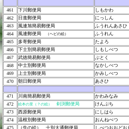
461
下川郵便局
しもかわ
日進郵便局
にっしん
462
463
風連旭簡易郵便局
ふうれんあさひ
風連郵便局
ふうれん
464
（ヘビの絵）
465
多寄郵便局
たよろ
下士別簡易郵便局
しもしべつ
466
467
武徳簡易郵便局
ぶとく
中士別郵便局
なかしべつ
468
469
上士別郵便局
かみしべつ
朝日郵便局
あさひ
470
471
川南簡易郵便局
かわみなみ
剣渕郵便局
けんぶち
472
絵本の里（？の絵）
473
西原郵便局
にしはら
温根別郵便局
おんねべつ
474
475
（牛の絵） 士別大通郵便局
しべつおおどお