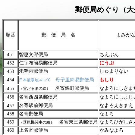
郵便局めぐり（大
順番
郵 便 局 名
よみが
451
智恵文郵便局
ちえぶん
452
仁宇布簡易郵便局
にうぷ
朱鞠内郵便局
しゅまりない
453
454
母子里簡易郵便局
もしり
日本最寒地-41.2℃
名寄錦町郵便局
なよろにしきま
455
（雪だるまの絵）
456
名寄西四条郵便局
なよろにしよじ
名寄駅前郵便局
なよろえきまえ
457
458
名寄郵便局
なよろ
459
名寄東三条郵便局
なよろひがしさ
（蒸気機関車の絵）
460
上名寄郵便局
かみなよろ