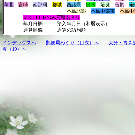
葦北
宮崎
南那珂
都城
西諸県
出水
姶良
曽於
奄
本島北部
本島中部東
本島中
※R5-10-02のみ府県名入り
年月日欄 預入年月日（和暦表示）
通算順欄 通算の訪局順
インデックスへ
郵便局めぐり（目次）へ
大分・青森
真（10）へ