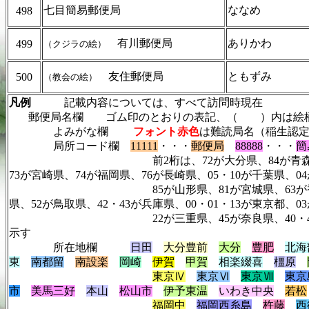
七目簡易郵便局
ななめ
498
有川郵便局
ありかわ
499
（クジラの絵）
友住郵便局
ともずみ
500
（教会の絵）
凡例
記載内容については、すべて訪問時現在
郵便局名欄 ゴム印のとおりの表記、（ ）内は絵柄
よみがな欄
フォント赤色
は難読局名（稲生認
局所コード欄
11111
・・・
郵便局
88888
・・・
簡
前2桁は、72が大分県、84が青森県、23が静岡県
73が宮崎県、74が福岡県、76が長崎県、05・10が千葉県、0
85が山形県、81が宮城県、63が香川県、62が
県、52が鳥取県、42・43が兵庫県、00・01・13が東京都、
22が三重県、45が奈良県、40・41が大阪府、4
示す
所在地欄
日田
大分豊前
大分
豊肥
北海
東
南都留
南設楽
岡崎
伊賀
甲賀
相楽綴喜
橿原
東京Ⅳ
東京Ⅵ
東京Ⅶ
東京
市
美馬三好
本山
松山市
伊予東温
いわき中央
若松
福岡中
福岡西糸島
杵藤
西