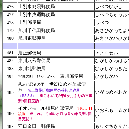
士別東簡易郵便局
しべつひがし
476
477
士別中央通郵便局
しべつちゅうお
士別郵便局
しべつ
478
479
旭川千代田郵便局
あさひかわちよ
480
旭川東郵便局
あさひかわひが
481
旭正郵便局
きょくせい
482
東川八号郵便局
ひがしかわはち
483
東川北郵便局
ひがしかわきた
484
東川郵便局
ひがしかわ
写真の町・ひがしかわ
伊賀ゆめが丘郵便
芭蕉と忍者の里
局
※上野桑町郵便局の移転改称局
いがゆめがおか
485
（R5.5.8）
※これにて8年6ヶ月ぶりの三重
県9回目完訪！
イオンモール橿原内郵便局
※R5.9.11
いおんもーるか
486
設置
※これにて1年7ヶ月ぶりの奈良県7回
い
目完訪！
487
守口金田一郵便局
もりぐちきんだ