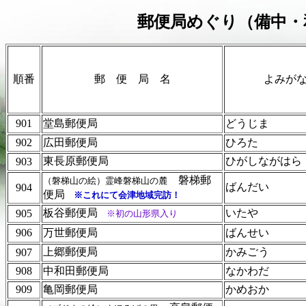
郵便局めぐり（備中・
順番
郵 便 局 名
よみが
901
堂島郵便局
どうじま
902
広田郵便局
ひろた
東長原郵便局
ひがしながはら
903
磐梯郵
（磐梯山の絵）霊峰磐梯山の麓
ばんだい
904
便局
※これにて会津地域完訪！
板谷郵便局
いたや
905
※初の山形県入り
906
万世郵便局
ばんせい
上郷郵便局
かみごう
907
908
中和田郵便局
なかわだ
909
亀岡郵便局
かめおか