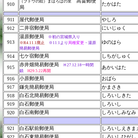
高畠郵便
（ブドウの絵）まほろばの里
たかはた
910
局
911
屋代郵便局
やしろ
二井宿郵便局
にいじゅく
912
湯原郵便局
※初の宮城県入り
913
ゆのはら
※R4.11.1廃止
※11.1より
局種変更
・湯原
簡易郵便局
七ケ宿郵便局
しちがしゅく
914
赤井畑簡易郵便局
Ｈ27.12.18
一時閉
915
あかいはた
鎖
H29.5.22再開
小原郵便局
おばら
916
917
鎌先簡易郵便局
かまさき
白石北簡易郵便局
しろいしきた
918
919
白石郵便局
しろいし
白石南郵便局
しろいしみなみ
920
921
白石駅前郵便局
しろいしえきま
白石東簡易郵便局
しろいしひがし
922