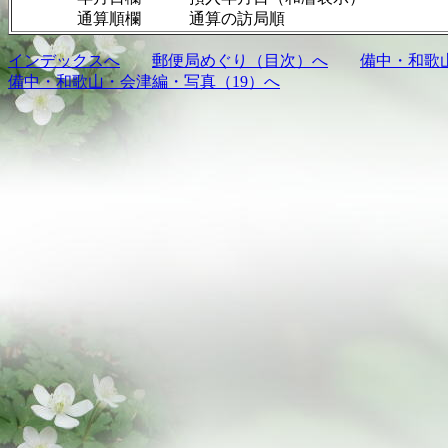
通算順欄 通算の訪局順
インデックスへ
郵便局めぐり（目次）へ
備中・和歌
備中・和歌山・会津編・写真（19）へ