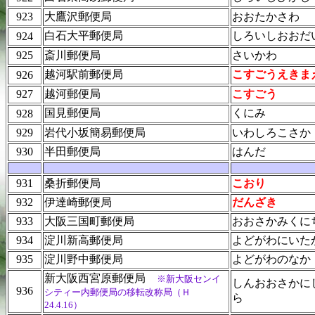
923
大鷹沢郵便局
おおたかさわ
白石大平郵便局
しろいしおおだ
924
925
斎川郵便局
さいかわ
越河駅前郵便局
こすごうえきま
926
927
越河郵便局
こすごう
国見郵便局
くにみ
928
929
岩代小坂簡易郵便局
いわしろこさか
930
半田郵便局
はんだ
931
桑折郵便局
こおり
932
伊達崎郵便局
だんざき
933
大阪三国町郵便局
おおさかみくに
934
淀川新高郵便局
よどがわにいた
935
淀川野中郵便局
よどがわのなか
新大阪西宮原郵便局
※新大阪センイ
しんおおさかに
936
シティー内郵便局の移転改称局（Ｈ
ら
24.4.16）