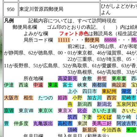
ひがしよどがわ
東淀川菅原四郵便局
950
よん
凡例
記載内容については、すべて訪問時現在
郵便局名欄 ゴム印のとおりの表記、（ ）内は絵柄
よみがな欄
フォント赤色
は難読局名（稲生認
局所コード欄
11111
・・・
郵便局
88888
・・・
簡
前2桁は、54が岡山県、47が和歌山県、82が福島
が静岡県、62が徳島県、00・01が東京都、46が滋賀県、44
22が三重県、03が埼玉県、05・10が千葉県、0
11が長野県、51が広島県、52が鳥取県、61が愛媛県、63が
53が島根県、64が高知県、33が福
所在地欄
高梁新見
倉敷
井笠
東牟婁
西
伊達
西遠
中遠
東遠
富士
峡東
南都留
南設楽
宝
上小
四日市
東紀州
湖北
大阪市
相生
たつの
姫路
小野
加古川
西宮
尼崎市
燕
新潟西
新潟北
五泉阿賀
京Ⅶ
東京Ⅷ
東京Ⅸ
東京Ⅹ
比企
さいたま南
さいた
筑西
下妻
つくば
龍ケ崎
豊
仲多度
丸亀坂出
高松市
東讃
美馬三好
阿波吉野
須崎
新居浜
今治西条
米沢
年月日欄 預入年月日（和暦表示）