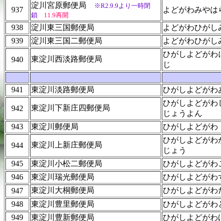
淀川宮原郵便局
※R2.9.9より一時閉
937
よどがわみやは
鎖
11.9再開
938
淀川東三国郵便局
よどがわひがし
939
淀川東三国二郵便局
よどがわひがし
ひがしよどがわ
東淀川西淡路郵便局
940
じ
941
東淀川淡路郵便局
ひがしよどがわ
ひがしよどがわ
東淀川下新庄四郵便局
942
じょうよん
943
東淀川郵便局
ひがしよどがわ
ひがしよどがわ
東淀川上新庄郵便局
944
じょう
945
東淀川小松二郵便局
ひがしよどがわ
946
東淀川瑞光郵便局
ひがしよどがわ
東淀川大桐郵便局
ひがしよどがわ
947
948
東淀川豊里郵便局
ひがしよどがわ
949
東淀川豊新郵便局
ひがしよどがわ