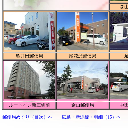
森
亀井田郵便局
尾花沢郵便局
ルートイン新庄駅前
金山郵便局
中
郵便局めぐり（目次）へ
広島・新潟編・明細（15）へ