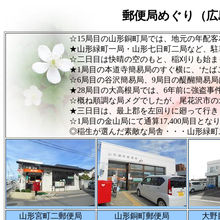
郵便局めぐり（広
☆15局目の山形銅町局では、地元の年配客相手に
★山形緑町一局・山形七日町二局など、駐車場の
☆二日目は快晴の空のもと、稲刈りも始まった田園
★1局目の本道寺簡易局のすぐ横に、‘たばこや前バ
☆6局目の谷沢簡易局、9局目の醍醐簡易局は農
★28局目の大高根局では、6年前に強盗事件があり
☆概ね順調な局メグでしたが、尾花沢市の北部3局
★三日目は、最上郡を左回りに廻って行き
☆1局目の金山局にて通算17,400局目となり
◎稲生が選んだ素敵な局舎・・・山形緑町二・山形
山形宮町二郵便局
山形銅町郵便局
大野