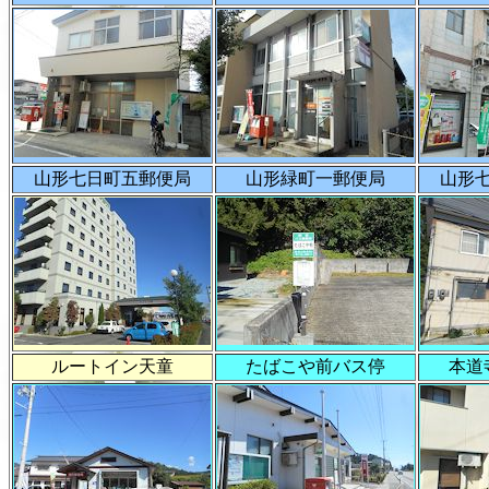
山形七日町五郵便局
山形緑町一郵便局
山形
ルートイン天童
たばこや前バス停
本道