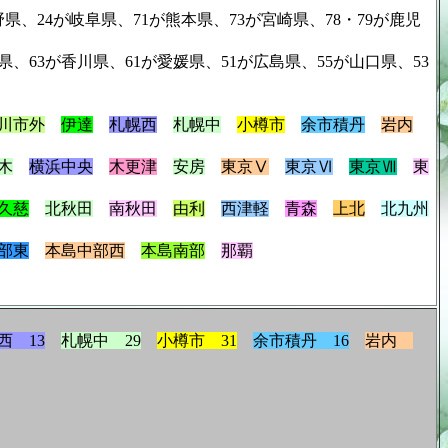
4が岐阜県、71が熊本県、73が宮崎県、78・79が鹿児
香川県、61が愛媛県、51が広島県、55が山口県、53
川市外
伊達
札幌西
札幌中
小樽市
余市積丹
岩内
木
横浜中央
木更津
安房
東京Ⅴ
東京Ⅵ
東京Ⅶ
東
久慈
北秋田
南秋田
由利
西津軽
青森
上北
北九州
部東
本島中部西
本島南部
那覇
西 13
札幌中 29
小樽市 31
余市積丹 16
岩内