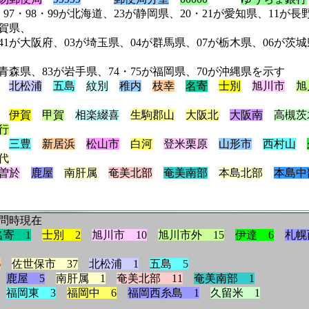
海道、23が静岡県、20・21が愛知県、11が長野県、2
滋賀県、
埼玉県、04が群馬県、07が栃木県、06が茨城県、63が
岩手県、74・75が福岡県、70が沖縄県を示す
北松浦
五島
紋別
稚内
枝幸
名寄
士別
旭川市
旭
伊賀
甲賀
相楽綴喜
生駒郡山
大阪北
大阪南
高槻茨
行
三豊
新居浜
松山市
白河
登米栗原
山形市
西村山
代
曽於
鹿屋
南肝属
奄美北部
奄美南部
本島北部
本島中
問時現在
名寄 1
士別 2
旭川市 10
旭川市外 15
伊達 6
札幌
6
佐世保市 37
北松浦 1
五島 5
鹿屋 5
南肝属 1
奄美北部 11
奄美南部 1
福岡東 3
福岡中 6
福岡西糸島 1
久留米 1