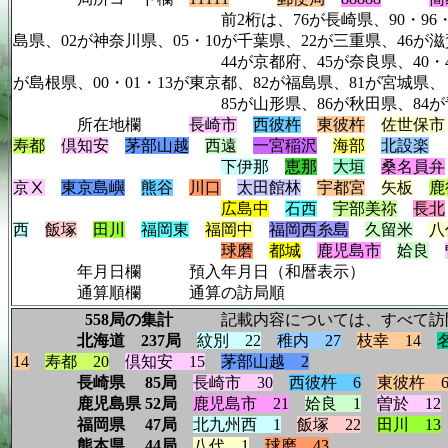
前2桁は、76が長崎県、90・96・97・98・99が北
島県、02が神奈川県、05・10が千葉県、22が三重県、46が
44が京都府、45が奈良県、40・41が大阪府、03が
が島根県、00・01・13が東京都、82が福島県、81が宮城県、
85が山形県、86が秋田県、84が青森県、83が
所在地欄
長崎市
西彼杵
東彼杵
佐世保市
寿都
倶知安
茅部山越
西遠
一宮稲沢
海部
北設楽
下伊那
恵那
大垣
桑名員弁
京Ⅹ
東京島嶼
熊谷
川口
太田館林
宇都宮
矢板
鹿
広島中
石西
宇部美祢
長北
西
飯塚
田川
福岡東
福岡中
福岡西糸島
久留米
八
球磨
都城
鹿児島市
姶良
年月日欄 預入年月日（和暦表示）
通算順欄 通算の訪局順
558局の集計
記載内容については、すべて訪
北海道 237局
紋別 22
稚内 27
枝幸 14
14
寿都 20
倶知安 15
茅部山越 2
長崎県 85局
長崎市 30
西彼杵 6
東彼杵 
鹿児島県 52局
鹿児島市 21
姶良 1
曽於 12
福岡県 47局
北九州西 1
飯塚 22
田川 13
熊本県 44局
八代 1
球磨 43