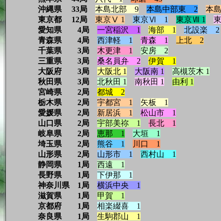
沖縄県 33局
本島北部 9
本島中部東 2
本島
東京都 12局
東京Ⅴ 1
東京Ⅵ 1
東京Ⅶ 1
東
愛知県 4局
一宮稲沢 1
海部 1
北設楽 2
青森県 4局
西津軽 1
青森 1
上北 2
千葉県 3局
木更津 1
安房 2
三重県 3局
桑名員弁 2
伊賀 1
大阪府 3局
大阪北 1
大阪南 1
高槻茨木 1
秋田県 3局
北秋田 1
南秋田 1
由利 1
宮崎県 2局
都城 2
栃木県 2局
宇都宮 1
矢板 1
愛媛県 2局
新居浜 1
松山市 1
山口県 2局
宇部美祢 1
長北 1
岐阜県 2局
恵那 1
大垣 1
埼玉県 2局
熊谷 1
川口 1
山形県 2局
山形市 1
西村山 1
静岡県 1局
西遠 1
長野県 1局
下伊那 1
神奈川県 1局
横浜中央 1
滋賀県 1局
甲賀 1
京都府 1局
相楽綴喜 1
奈良県 1局
生駒郡山 1