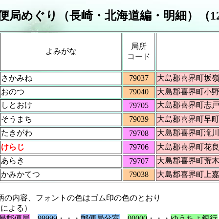
便局めぐり（長崎・北海道編・明細）（1
局所
よみがな
コード
さかみね
79037
大島郡喜界
おのつ
79040
大島郡喜界
しとおけ
大島郡喜界
79705
そうまち
79039
大島郡喜界
たきがわ
大島郡喜界
79708
けらじ
79706
大島郡喜界
あらき
大島郡喜界
79707
かみかてつ
79038
大島郡喜界
の内容、フォントの色はゴム印の色のとおり
定による）
易郵便局
99999
・・・
郵便局分室
00000
・・・
ゆうちょ銀行