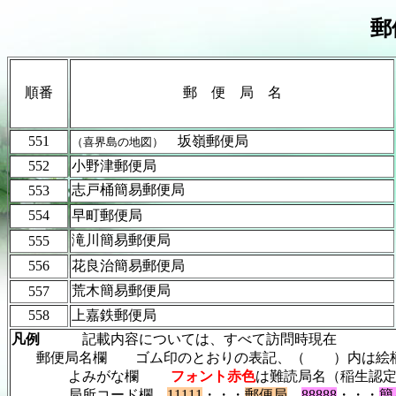
郵
順番
郵 便 局 名
551
坂嶺郵便局
（喜界島の地図）
552
小野津郵便局
志戸桶簡易郵便局
553
554
早町郵便局
滝川簡易郵便局
555
556
花良治簡易郵便局
荒木簡易郵便局
557
558
上嘉鉄郵便局
凡例
記載内容については、すべて訪問時現在
郵便局名欄 ゴム印のとおりの表記、（ ）内は絵柄
よみがな欄
フォント赤色
は難読局名（稲生認
局所コード欄
11111
・・・
郵便局
88888
・・・
簡