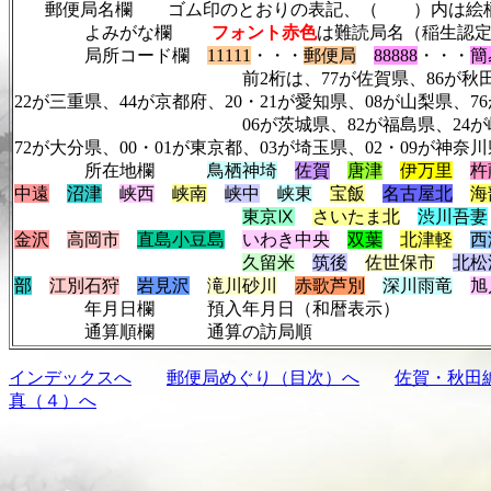
郵便局名欄 ゴム印のとおりの表記、（ ）内は絵柄
よみがな欄
フォント赤色
は難読局名（稲生認
局所コード欄
11111
・・・
郵便局
88888
・・・
簡
前2桁は、77が佐賀県、86が秋田県
22が三重県、44が京都府、20・21が愛知県、08が山梨県、7
06が茨城県、82が福島県、24が岐阜県、32が富
72が大分県、00・01が東京都、03が埼玉県、02・09が神奈
所在地欄
鳥栖神埼
佐賀
唐津
伊万里
杵
中遠
沼津
峡西
峡南
峡中
峡東
宝飯
名古屋北
海
東京Ⅸ
さいたま北
渋川吾妻
金沢
高岡市
直島小豆島
いわき中央
双葉
北津軽
西
久留米
筑後
佐世保市
北松
部
江別石狩
岩見沢
滝川砂川
赤歌芦別
深川雨竜
旭
年月日欄 預入年月日（和暦表示）
通算順欄 通算の訪局順
インデックスへ
郵便局めぐり（目次）へ
佐賀・秋田
真（４）へ