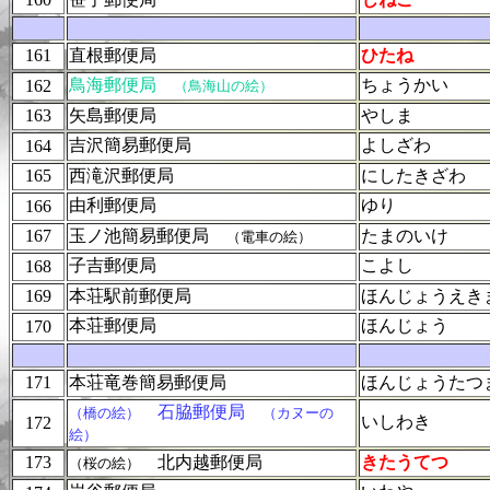
161
直根郵便局
ひたね
鳥海郵便局
ちょうかい
162
（鳥海山の絵）
163
矢島郵便局
やしま
吉沢簡易郵便局
よしざわ
164
165
西滝沢郵便局
にしたきざわ
由利郵便局
ゆり
166
167
玉ノ池簡易郵便局
たまのいけ
（電車の絵）
子吉郵便局
こよし
168
169
本荘駅前郵便局
ほんじょうえき
本荘郵便局
ほんじょう
170
171
本荘竜巻簡易郵便局
ほんじょうたつ
石脇郵便局
（橋の絵）
（カヌーの
いしわき
172
絵）
173
北内越郵便局
きたうてつ
（桜の絵）