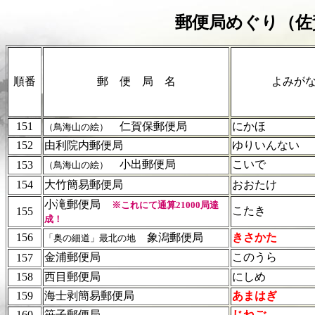
郵便局めぐり（佐
順番
郵 便 局 名
よみが
151
仁賀保郵便局
にかほ
（鳥海山の絵）
152
由利院内郵便局
ゆりいんない
小出郵便局
こいで
153
（鳥海山の絵）
154
大竹簡易郵便局
おおたけ
小滝郵便局
※これにて通算21000局達
こたき
155
成！
156
象潟郵便局
きさかた
「奥の細道」最北の地
金浦郵便局
このうら
157
158
西目郵便局
にしめ
159
海士剥簡易郵便局
あまはぎ
160
笹子郵便局
じねご