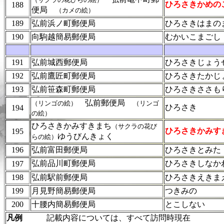
ひろさきかめの
188
便局
（カメの絵）
189
弘前浜ノ町郵便局
ひろさきはまの
190
向駒越簡易郵便局
むかいこまごし
191
弘前城西郵便局
ひろさきじょう
192
弘前鷹匠町郵便局
ひろさきたかじ
193
弘前笹森町郵便局
ひろさきささも
弘前郵便局
（リンゴの絵）
（リンゴ
ひろさき
194
の絵）
ひろさきかみすきまち
（サクラの花び
ひろさきかみす
1
95
ゆうびんきょく
らの絵）
196
弘前富田郵便局
ひろさきとみた
弘前品川町郵便局
ひろさきしなか
197
198
弘前駅前郵便局
ひろさきえきま
199
月見野簡易郵便局
つきみの
200
十腰内簡易郵便局
とこしない
凡例
記載内容については、すべて訪問時現在