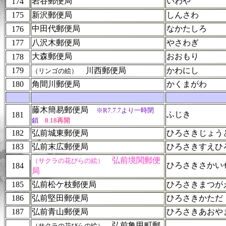
岩谷郵便局
いわや
174
175
新沢郵便局
しんさわ
中田代郵便局
なかたしろ
176
177
八沢木郵便局
やさわぎ
大森郵便局
おおもり
178
179
川西郵便局
かわにし
（リンゴの絵）
180
角間川郵便局
かくまがわ
藤木簡易郵便局
※R7.7.7より一時閉
ふじき
181
鎖
8.18再開
182
弘前城東郵便局
ひろさきじょう
183
弘前末広郵便局
ひろさきすえひ
弘前境関郵便
（サクラの花びらの絵）
ひろさきさかい
184
局
185
弘前松ケ枝郵便局
ひろさきまつが
186
弘前堅田郵便局
ひろさきかただ
187
弘前青山郵便局
ひろさきあおや
弘前亀甲町郵
（サクラの花びらの絵）