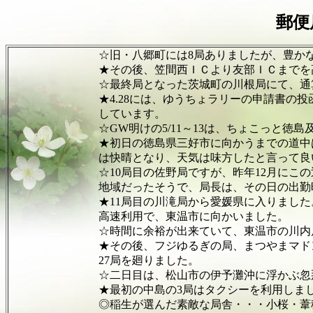
郵便
☆旧・八郷町には8局ありましたが、豊かな里山
★その後、笠間西ＩＣより友部ＩＣまでを高速利
☆最終局となった茨城町の川根局にて、通算15,0
★4.28には、ゆうちょラリーの申請書の投函という
しています。
☆GW明けの5/11～13は、ちょこっと徳島及び愛
★初日の徳島県三好市に向かうまでの道中は、かな
は快晴となり、天気は味方したと言って良い
☆10局目の佐野局ですが、昨年12月にこの辺りで
地域だったそうで、局長は、その日の出勤時に愛媛県
★11局目の川滝局から愛媛県に入りました。21局
高速利用で、東温市に向かいました。
☆時間に余裕が出来ていて、東温市の川内局・横河
★その後、フジゆるぎの局、まつやまマドンナ局の
27局を廻りました。
☆二日目は、松山市の伊予灘沖に浮かぶ忽那（くつ
★最初の中島の3局はタクシーを利用しました。行
◎稲生が選んだ素敵な局舎・・・小桜・葦穂・八郷