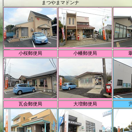
まつやまマドンナ
小桜郵便局
小幡郵便局
瓦会郵便局
大増郵便局