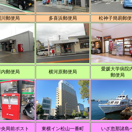
関川郵便局
多喜浜郵便局
松神子簡易郵便
愛媛大学病院
川内郵便局
横河原郵便局
郵便局
中央局前ポスト
東横イン松山一番町
いざ忽那諸島