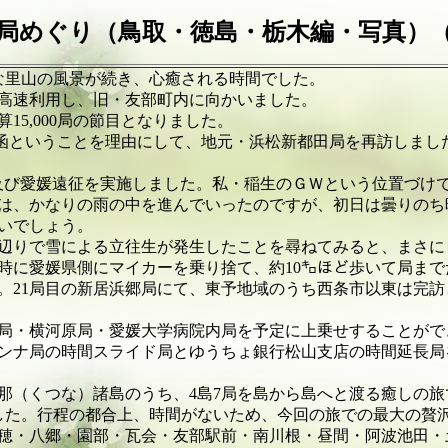
局めぐり（鳥取・徳島・栃木編・写真）
の風景が続き、心癒される時間でした。
用し、旧・友部町内に向かいました。
00局の節目となりました。
ことを理由にして、地元・浜松新都田局を再訪しました。‘
媛遠征を実施しました。私・稲生のＧＷという位置づけ
りの雨の中を進んでいったのですが、初日は曇りのち晴
でしょう。
雪による立往生が発生したことを尋ねてみると、まさにピ
側にマイカーを乗り捨て、約10㌔ほど歩いて局までた
目の新居浜郷局にて、東予地域のうち西条市以東は完訪
原局・愛媛大学病院内局を予定に上乗せすることがで
時間スライド局とゆうちょ銀行松山支店の時間延長局を
な）諸島のうち、4島7局を島から島へと渡る癒しの旅
程の都合上、時間がないため、今回の旅での最大の贅沢
・園部・瓦会・友部駅前・南川根・昼間・阿波池田・土