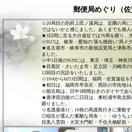
郵便局めぐり（佐
☆20局目の別府上田ノ湯局は、近隣の局に近く、局
ではないかと感じました。あくまでも個人の
★3日間に亘る大分遠征では76局を廻り、大分県の累
☆9/27は、岐阜・愛知の‘落ち穂拾い’局メグ
★名古屋市・岐阜市の新規設置局と津島市の移転改称
ました。
☆中1日後の9/29には、東京・埼玉・神奈川の‘落
★目黒区・さいたま市・足立区・川崎市の移転改称局
12回目の完訪をいたしました。
☆10/4から6の3日間は、福岡・佐賀遠征を実施
★初日は、福岡市早良区・西区の市街地14局と、
☆能古島は、日中1時間おきのダイヤであり、渡
★唐津宿泊後の二日目は、東松浦半島北部の8局（架
廻りました。
☆名護屋港11：10発の馬渡島行きに乗船する前に7
◎稲生が選んだ素敵な局舎・・・ゆうちょ銀行別府店
目黒八雲四・大宮大門町・千住大橋駅前・ビーンズ