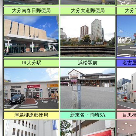
大分南春日郵便局
大分大道郵便局
大分
JR大分駅
浜松駅前
名古
津島柳原郵便局
新東名・岡崎SA
目黒