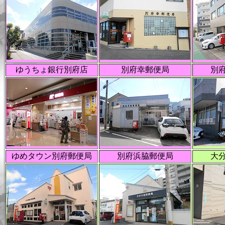
ゆうちょ銀行別府店
別府幸郵便局
別
ゆめタウン別府郵便局
別府浜脇郵便局
大