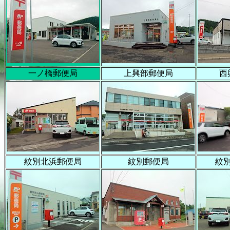
一ノ橋郵便局
上興部郵便局
西
紋別北浜郵便局
紋別郵便局
紋