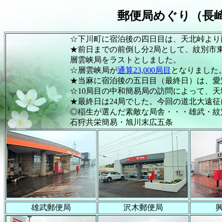
郵便局めぐり（長
☆下川町に宿泊後の四日目は、天北峠より西興部・
★前日までの前倒し分2局として、紋別市東端の小向
層雲峡局をラストとしました。
☆層雲峡局が
通算23,000局目
となりました
★当麻に宿泊後の五日目（最終日）は、愛別・当麻
☆10局目の中和簡易局の訪問によって、天塩国の
★最終日は24局でした。今回の道北大遠征においては
◎稲生が選んだ素敵な局舎・・・雄武・紋別本町・
石狩共栄簡易・旭川末広五条
雄武郵便局
沢木郵便局