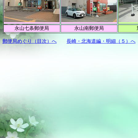
永山七条郵便局
永山南郵便局
郵便局めぐり（目次）へ
長崎・北海道編・明細（５）へ